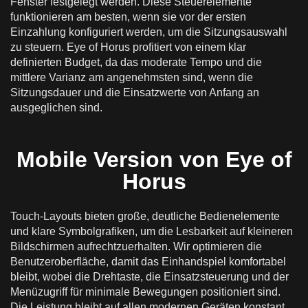
Fenster festgelegt werden. Diese Steuerelemente
funktionieren am besten, wenn sie vor der ersten
Einzahlung konfiguriert werden, um die Sitzungsauswahl
zu steuern. Eye of Horus profitiert von einem klar
definierten Budget, da das moderate Tempo und die
mittlere Varianz am angenehmsten sind, wenn die
Sitzungsdauer und die Einsatzwerte von Anfang an
ausgeglichen sind.
Mobile Version von Eye of
Horus
Touch-Layouts bieten große, deutliche Bedienelemente
und klare Symbolgrafiken, um die Lesbarkeit auf kleineren
Bildschirmen aufrechtzuerhalten. Wir optimieren die
Benutzeroberfläche, damit das Einhandspiel komfortabel
bleibt, wobei die Drehtaste, die Einsatzsteuerung und der
Menüzugriff für minimale Bewegungen positioniert sind.
Die Leistung bleibt auf allen modernen Geräten konstant