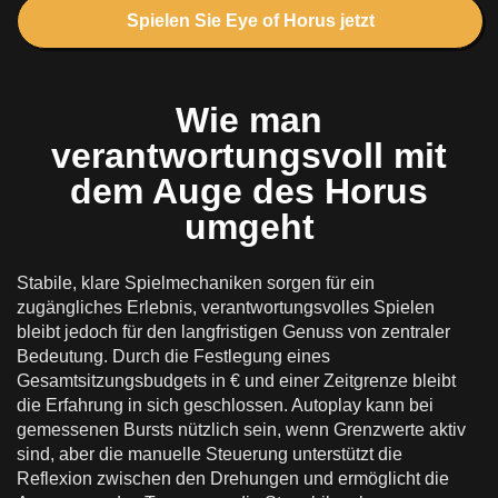
Spielen Sie Eye of Horus jetzt
Wie man
verantwortungsvoll mit
dem Auge des Horus
umgeht
Stabile, klare Spielmechaniken sorgen für ein
zugängliches Erlebnis, verantwortungsvolles Spielen
bleibt jedoch für den langfristigen Genuss von zentraler
Bedeutung. Durch die Festlegung eines
Gesamtsitzungsbudgets in € und einer Zeitgrenze bleibt
die Erfahrung in sich geschlossen. Autoplay kann bei
gemessenen Bursts nützlich sein, wenn Grenzwerte aktiv
sind, aber die manuelle Steuerung unterstützt die
Reflexion zwischen den Drehungen und ermöglicht die