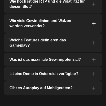
Wie hoch ist der RTP und die Volatilität für
diesen Slot?
Wie viele Gewinnlinien und Walzen
werden verwendet?
Welche Features definieren das
Gameplay?
Was ist das maximale Gewinnpotenzial?
Ist eine Demo in Österreich verfügbar?
Gibt es Autoplay auf Mobilgeräten?