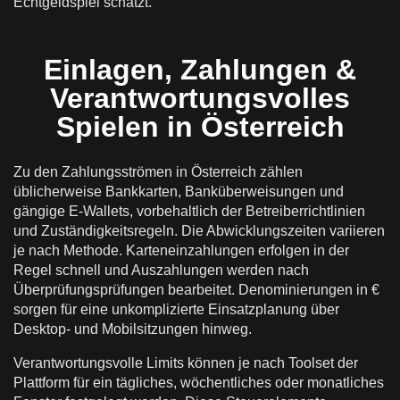
Echtgeldspiel schätzt.
Einlagen, Zahlungen &
Verantwortungsvolles
Spielen in Österreich
Zu den Zahlungsströmen in Österreich zählen
üblicherweise Bankkarten, Banküberweisungen und
gängige E-Wallets, vorbehaltlich der Betreiberrichtlinien
und Zuständigkeitsregeln. Die Abwicklungszeiten variieren
je nach Methode. Karteneinzahlungen erfolgen in der
Regel schnell und Auszahlungen werden nach
Überprüfungsprüfungen bearbeitet. Denominierungen in €
sorgen für eine unkomplizierte Einsatzplanung über
Desktop- und Mobilsitzungen hinweg.
Verantwortungsvolle Limits können je nach Toolset der
Plattform für ein tägliches, wöchentliches oder monatliches