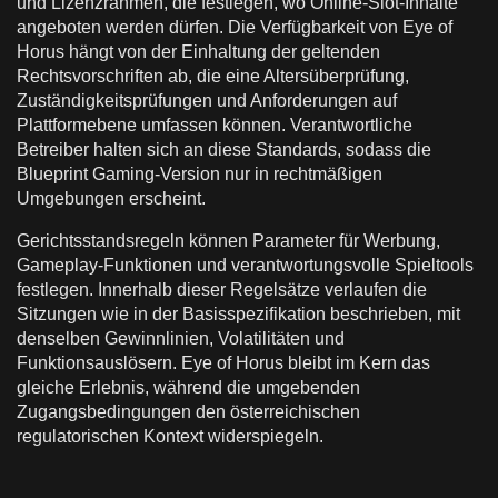
und Lizenzrahmen, die festlegen, wo Online-Slot-Inhalte
angeboten werden dürfen. Die Verfügbarkeit von Eye of
Horus hängt von der Einhaltung der geltenden
Rechtsvorschriften ab, die eine Altersüberprüfung,
Zuständigkeitsprüfungen und Anforderungen auf
Plattformebene umfassen können. Verantwortliche
Betreiber halten sich an diese Standards, sodass die
Blueprint Gaming-Version nur in rechtmäßigen
Umgebungen erscheint.
Gerichtsstandsregeln können Parameter für Werbung,
Gameplay-Funktionen und verantwortungsvolle Spieltools
festlegen. Innerhalb dieser Regelsätze verlaufen die
Sitzungen wie in der Basisspezifikation beschrieben, mit
denselben Gewinnlinien, Volatilitäten und
Funktionsauslösern. Eye of Horus bleibt im Kern das
gleiche Erlebnis, während die umgebenden
Zugangsbedingungen den österreichischen
regulatorischen Kontext widerspiegeln.