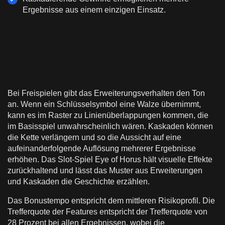
Ergebnisse aus einem einzigen Einsatz.
Bei Freispielen gibt das Erweiterungsverhalten den Ton
an. Wenn ein Schlüsselsymbol eine Walze übernimmt,
kann es im Raster zu Linienüberlappungen kommen, die
im Basisspiel unwahrscheinlich wären. Kaskaden können
die Kette verlängern und so die Aussicht auf eine
aufeinanderfolgende Auflösung mehrerer Ergebnisse
erhöhen. Das Slot-Spiel Eye of Horus hält visuelle Effekte
zurückhaltend und lässt das Muster aus Erweiterungen
und Kaskaden die Geschichte erzählen.
Das Bonustempo entspricht dem mittleren Risikoprofil. Die
Trefferquote der Features entspricht der Trefferquote von
28 Prozent bei allen Ergebnissen, wobei die