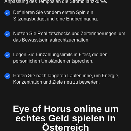
Anpassung des Tempos an die Strombilanzkurve.
Definieren Sie vor dem ersten Spin ein
Sitzungsbudget und eine Endbedingung.
Nutzen Sie Realitätschecks und Zeiterinnerungen, um
das Bewusstsein aufrechtzuerhalten.
Legen Sie Einzahlungslimits in € fest, die den
persönlichen Umständen entsprechen.
Halten Sie nach längeren Läufen inne, um Energie,
Konzentration und Ziele neu zu bewerten.
Eye of Horus online um
echtes Geld spielen in
Österreich