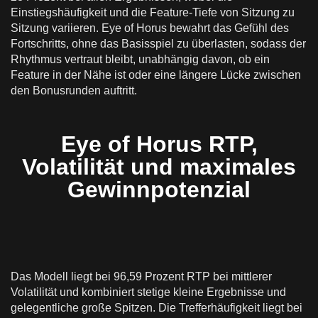
Einstiegshäufigkeit und die Feature-Tiefe von Sitzung zu
Sitzung variieren. Eye of Horus bewahrt das Gefühl des
Fortschritts, ohne das Basisspiel zu überlasten, sodass der
Rhythmus vertraut bleibt, unabhängig davon, ob ein
Feature in der Nähe ist oder eine längere Lücke zwischen
den Bonusrunden auftritt.
Eye of Horus RTP,
Volatilität und maximales
Gewinnpotenzial
Das Modell liegt bei 96,59 Prozent RTP bei mittlerer
Volatilität und kombiniert stetige kleine Ergebnisse und
gelegentliche große Spitzen. Die Trefferhäufigkeit liegt bei