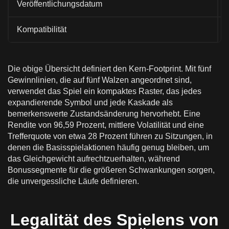
Veröffentlichungsdatum
Kompatibilität
Die obige Übersicht definiert den Kern-Footprint. Mit fünf
Gewinnlinien, die auf fünf Walzen angeordnet sind,
verwendet das Spiel ein kompaktes Raster, das jedes
expandierende Symbol und jede Kaskade als
bemerkenswerte Zustandsänderung hervorhebt. Eine
Rendite von 96,59 Prozent, mittlere Volatilität und eine
Trefferquote von etwa 28 Prozent führen zu Sitzungen, in
denen die Basisspielaktionen häufig genug bleiben, um
das Gleichgewicht aufrechtzuerhalten, während
Bonussegmente für die größeren Schwankungen sorgen,
die unvergessliche Läufe definieren.
Legalität des Spielens von