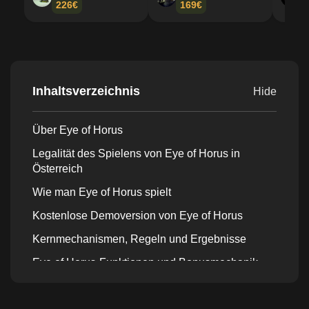
226€
169€
Inhaltsverzeichnis
Hide
Über Eye of Horus
Legalität des Spielens von Eye of Horus in
Österreich
Wie man Eye of Horus spielt
Kostenlose Demoversion von Eye of Horus
Kernmechanismen, Regeln und Ergebnisse
Eye of Horus-Funktionen und Bonusmechanik
Eye of Horus RTP, Volatilität und maximales
Gewinnpotenzial